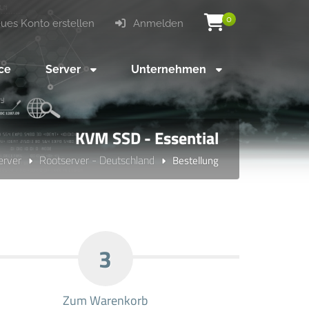
0
es Konto erstellen
Anmelden
ce
Server
Unternehmen
KVM SSD - Essential
erver
Rootserver - Deutschland
Bestellung
3
Zum Warenkorb