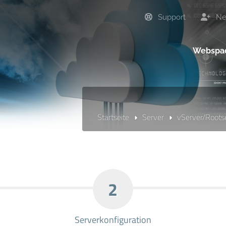
Support
Neu
Webspa
Startseite
Server
vServer/Roots
2
Serverkonfiguration