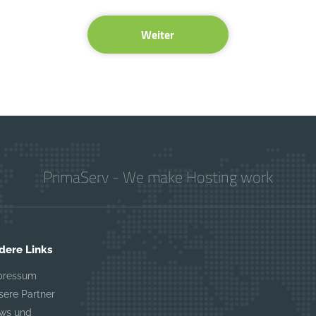
Weiter
PrimaServ - We make Hosting work
dere Links
pressum
sere Partner
ws und