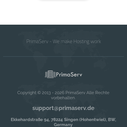
PrimaServ - We make Hosting work
Copyright © 2013 - 2026 PrimaServ Alle Rechte
vorbehalten.
support@primaserv.de
Ekkehardstraße 94, 78224 Singen (Hohentwiel), BW,
Germany