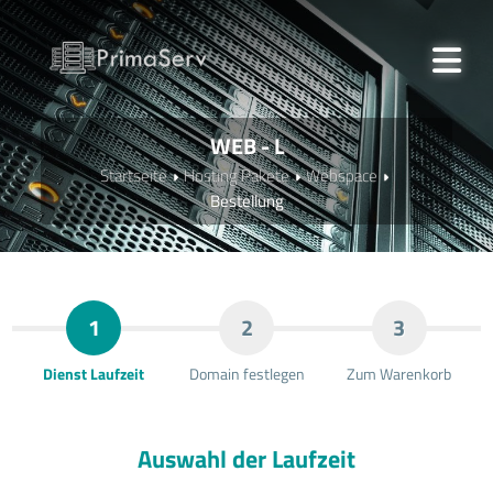
WEB - L
Startseite
Hosting Pakete
Webspace
Bestellung
1
2
3
Dienst Laufzeit
Domain festlegen
Zum Warenkorb
Auswahl der Laufzeit