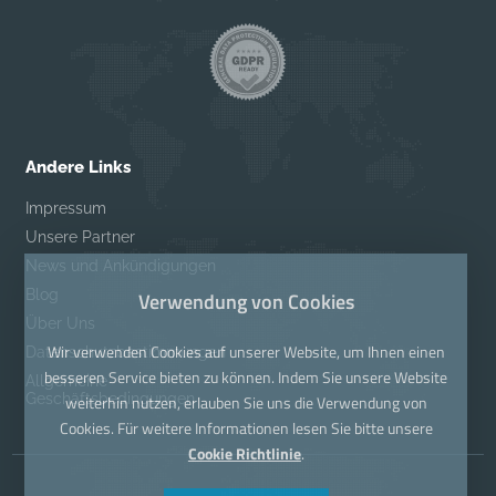
Andere Links
Impressum
Unsere Partner
News und Ankündigungen
Blog
Verwendung von Cookies
Über Uns
Wir verwenden Cookies auf unserer Website, um Ihnen einen
Datenschutzbestimmungen
besseren Service bieten zu können. Indem Sie unsere Website
Allgemeine
Geschäftsbedingungen
weiterhin nutzen, erlauben Sie uns die Verwendung von
Cookies. Für weitere Informationen lesen Sie bitte unsere
Cookie Richtlinie
.